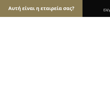
Αυτή είναι η εταιρεία σας?
Ελέ
Αετοί της οικοδομής
Κατασκευαστικές Εταιρείε
Κουφώματα Αλουμινιου - Pvc Larin
9.2
(61)
Θεσσαλονίκη, Ιλιάδος 2, Δελφών, Θεσσαλονίκη, Ελ
Εμφάνιση αριθμού τηλεφώνου