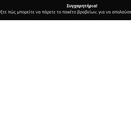
Συγχαρητήρια!
γξτε πώς μπορείτε να πάρετε το πακέτο βραβείων, για να απολαύσε
ς, Αρχιτεκτονικά Γραφεία, Εμπόριο Χρωμάτων - Θεσσαλονίκη
Κο
house
Σχετικά με την εταιρεία:
Η
Κουφώματα Αλουμινίου - P
οδό Ιλιάδος 2, Δελφών, και εξ
κουφωμάτων αλουμινίου και P
μπαλκονόπορτες, παράθυρα, θω
πόρτες και κάγκελα αλουμινίο
προσαρμοσμένα στις ατομικές 
λάδα , 546 41, GR
πληθώρα σχεδίων και χρωμάτ
Η εταιρεία δίνει έμφαση στην
παρέχοντας προϊόντα υψηλής 