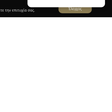
Έλεγχος
τε την επιτυχία σας.
υφώματα Αλουμινιου - Pvc Larinhouse
VC Larinhouse
βρίσκεται στη Θεσσαλονίκη, στην
ειδικεύεται στην παραγωγή και τοποθέτηση
VC. Στο χαρτοφυλάκιό της περιλαμβάνονται
ρακισμένες πόρτες ασφαλείας, εσωτερικές
υ. Τα κουφώματα που κατασκευάζει είναι
ανάγκες κάθε χώρου και προσφέρονται σε
ων.
 ενεργειακή αναβάθμιση των κατοικιών,
ποιότητας που συμβάλλουν στην εξοικονόμηση