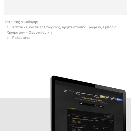
Αετοί της οικοδομής
Κατασκευαστικές Εταιρείες, Αρχιτεκτονικά Γραφεία, Εμπόριο
Χρωμάτων - Θεσσαλονίκη
Pallasbros