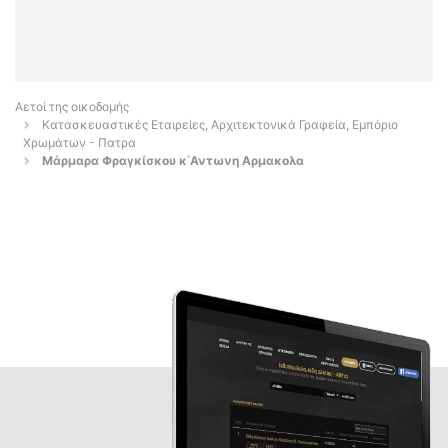
Αετοί της οικοδομής
Κατασκευαστικές Εταιρείες, Αρχιτεκτονικά Γραφεία, Εμπόριο
Χρωμάτων - Πατρα
Μάρμαρα Φραγκίσκου κ ́Αντωνη Αρμακολα