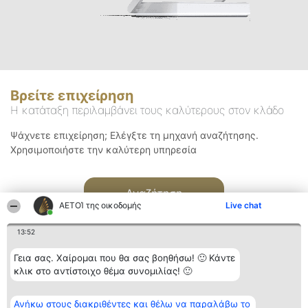
Βρείτε επιχείρηση
Η κατάταξη περιλαμβάνει τους καλύτερους στον κλάδο
Ψάχνετε επιχείρηση; Ελέγξτε τη μηχανή αναζήτησης.
Χρησιμοποιήστε την καλύτερη υπηρεσία
Αναζήτηση
ΑΕΤΟΊ της οικοδομής
Live chat
13:52
Γεια σας. Χαίρομαι που θα σας βοηθήσω! 🙂 Κάντε
κλικ στο αντίστοιχο θέμα συνομιλίας! 🙂
Διοργανωτής της
Κατάταξη
Επικοινωνία
Ανήκω στους διακριθέντες και θέλω να παραλάβω το
κατάταξης
Διακριθέντες
Επικοινωνία