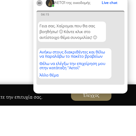
ΑΕΤΟΊ της οικοδομής
Live chat
04:15
Γεια σας. Χαίρομαι που θα σας
βοηθήσω! 🙂 Κάντε κλικ στο
αντίστοιχο θέμα συνομιλίας! 🙂
Ανήκω στους διακριθέντες και θέλω
να παραλάβω το πακέτο βραβείων
Θέλω να ελέγξω την επιχείρηση μου
στην κατάταξη "Αετοί"
Άλλο θέμα
Έλεγχος
τε την επιτυχία σας.
πης , ΒΑΣΙΛΕΙΟΥ Γ ΚΑΙ ΣΙΑ ΟΕ