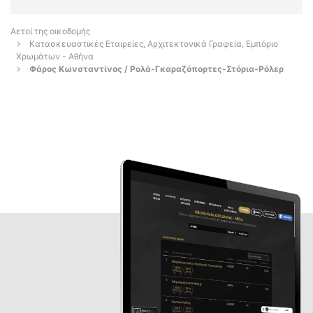
Αετοί της οικοδομής
Κατασκευαστικές Εταιρείες, Αρχιτεκτονικά Γραφεία, Εμπόριο
Χρωμάτων - Αθήνα
Φάρος Κωνσταντίνος / Ρολά-Γκαραζόπορτες-Στόρια-Ρόλερ