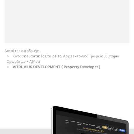
Αετοί της οικοδομής
Κατασκευαστικές Εταιρείες, Αρχιτεκτονικά Γραφεία, Εμπόριο
Χρωμάτων - Αθήνα
VITRUVIUS DEVELOPMENT ( Property Developer )