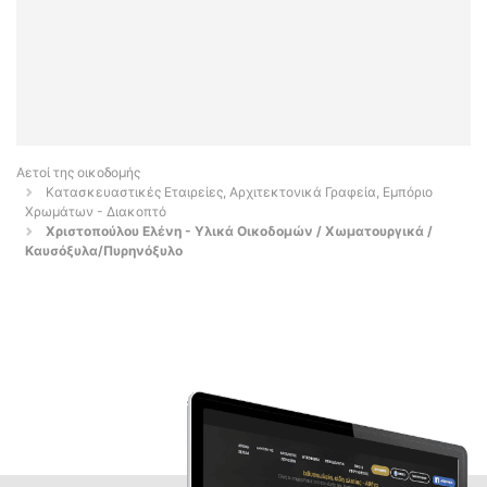
Αετοί της οικοδομής
Κατασκευαστικές Εταιρείες, Αρχιτεκτονικά Γραφεία, Εμπόριο
Χρωμάτων - Διακοπτό
Χριστοπούλου Ελένη - Υλικά Οικοδομών / Χωματουργικά /
Καυσόξυλα/Πυρηνόξυλο