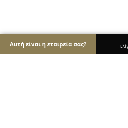
Αυτή είναι η εταιρεία σας?
Ελέ
Αετοί της οικοδομής
Κατασκευαστικές Εταιρείες
Finobeton S.A.