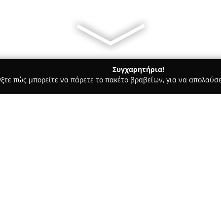
Συγχαρητήρια!
γξτε πώς μπορείτε να πάρετε το πακέτο βραβείων, για να απολαύσε
, Αρχιτεκτονικά Γραφεία, Εμπόριο Χρωμάτων - Χανιά
Finobeton
Σχετικά με την εταιρεία:
Η
Finobeton S.A.
ιδρύθηκε το 1
δραστηριότητές της στην παρ
κατασκευών. Η εταιρεία έχει 
παραγωγική και αναπτυξιακή 
Δείτε περισσότερα >>