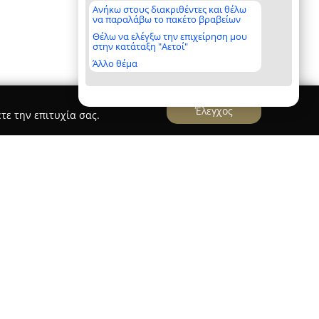
Ανήκω στους διακριθέντες και θέλω
να παραλάβω το πακέτο βραβείων
Θέλω να ελέγξω την επιχείρηση μου
στην κατάταξη "Αετοί"
Άλλο θέμα
Έλεγχος
τε την επιτυχία σας.
 S.A.
985 στα Χανιά της Κρήτης, επικεντρώνοντας τις
οχή αξιόπιστων λύσεων στον τομέα των
εδραιώσει ισχυρή θέση στην αγορά ως
δύναμη, διευρύνοντας διαρκώς το φάσμα των