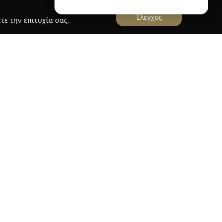
Έλεγχος
τε την επιτυχία σας.
ιος
 στον Μαραθώνα και τοποθεσία στην οδό
ρωθεί ως αξιόπιστος ειδικός στον χώρο των
σχετίζονται με την οικοδομή και την
ένη συλλογή από χρώματα, βιομηχανικά υλικά και
στις απαιτήσεις τόσο επαγγελματιών όσο και
ων της, σε συνδυασμό με την προσεγμένη
εταιρεία σημαντικό ανταγωνιστικό πλεονέκτημα.
κά και εργαλεία για διάφορες εργασίες, ενώ