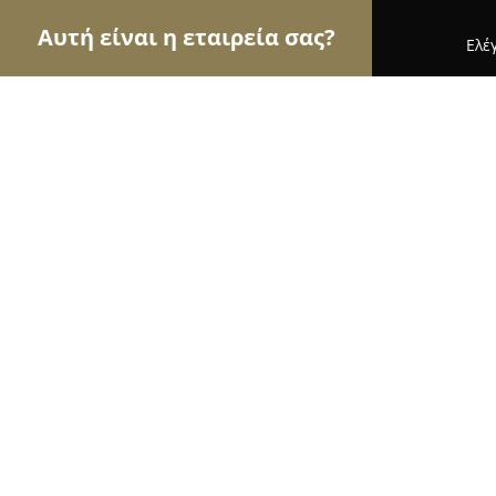
Αυτή είναι η εταιρεία σας?
Ελέ
Αετοί της οικοδομής
Κατασκευαστικές Εταιρείε
Ζήλιος
9.8
(41)
Μαραθώνας, Δημοκρατίας 51-57
Εμφάνιση αριθμού τηλεφώνου