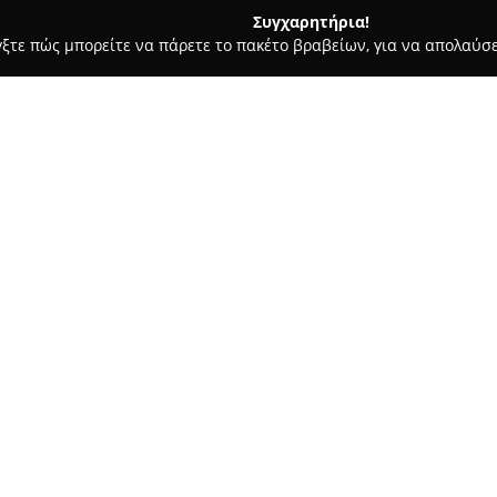
Συγχαρητήρια!
γξτε πώς μπορείτε να πάρετε το πακέτο βραβείων, για να απολαύσε
ς, Αρχιτεκτονικά Γραφεία, Εμπόριο Χρωμάτων - Μαραθώνας
Ζήλ
Σχετικά με την εταιρεία:
Η επιχείρηση
Ζήλιος
, με έδρα
Δημοκρατίας 51-57, έχει καθιε
προϊόντων και υπηρεσιών που 
ανακαίνιση. Διαθέτει εκτεταμ
Δείτε περισσότερα >>
κιγκαλερία, ανταποκρινόμενη 
μεμονωμένων πελατών.
Η ευρεία ποικιλία εμπορευμάτ
εξυπηρέτηση, προσδίδει στην 
Παρέχει όλα τα απαραίτητα υλι