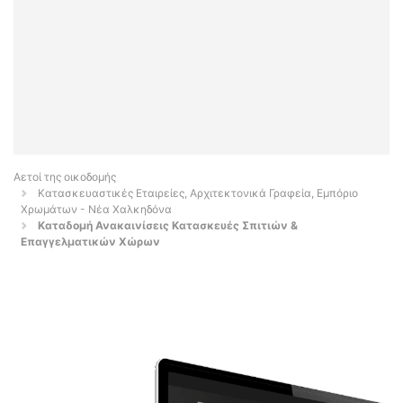
Αετοί της οικοδομής
Κατασκευαστικές Εταιρείες, Αρχιτεκτονικά Γραφεία, Εμπόριο
Χρωμάτων - Νέα Χαλκηδόνα
Καταδομή Ανακαινίσεις Κατασκευές Σπιτιών &
Επαγγελματικών Χώρων