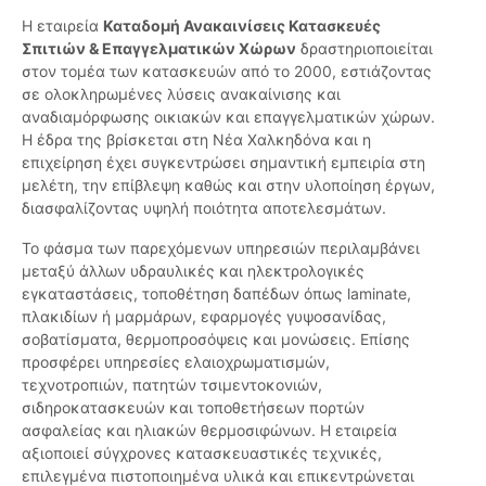
Η εταιρεία
Καταδομή Ανακαινίσεις Κατασκευές
Σπιτιών & Επαγγελματικών Χώρων
δραστηριοποιείται
στον τομέα των κατασκευών από το 2000, εστιάζοντας
σε ολοκληρωμένες λύσεις ανακαίνισης και
αναδιαμόρφωσης οικιακών και επαγγελματικών χώρων.
Η έδρα της βρίσκεται στη Νέα Χαλκηδόνα και η
επιχείρηση έχει συγκεντρώσει σημαντική εμπειρία στη
μελέτη, την επίβλεψη καθώς και στην υλοποίηση έργων,
διασφαλίζοντας υψηλή ποιότητα αποτελεσμάτων.
Το φάσμα των παρεχόμενων υπηρεσιών περιλαμβάνει
μεταξύ άλλων υδραυλικές και ηλεκτρολογικές
εγκαταστάσεις, τοποθέτηση δαπέδων όπως laminate,
πλακιδίων ή μαρμάρων, εφαρμογές γυψοσανίδας,
σοβατίσματα, θερμοπροσόψεις και μονώσεις. Επίσης
προσφέρει υπηρεσίες ελαιοχρωματισμών,
τεχνοτροπιών, πατητών τσιμεντοκονιών,
σιδηροκατασκευών και τοποθετήσεων πορτών
ασφαλείας και ηλιακών θερμοσιφώνων. Η εταιρεία
αξιοποιεί σύγχρονες κατασκευαστικές τεχνικές,
επιλεγμένα πιστοποιημένα υλικά και επικεντρώνεται