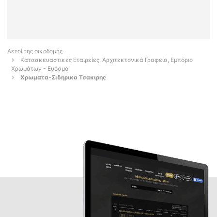
Αετοί της οικοδομής
Κατασκευαστικές Εταιρείες, Αρχιτεκτονικά Γραφεία, Εμπόριο
Χρωμάτων - Ευοσμο
Χρωματα-Σιδηρικα Τσακιρης