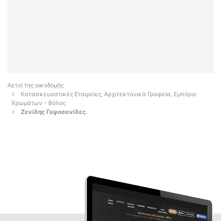
Αετοί της οικοδομής
Κατασκευαστικές Εταιρείες, Αρχιτεκτονικά Γραφεία, Εμπόριο
Χρωμάτων - Βόλος
Ζενίδης Γυψοσανίδες.