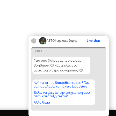
ΑΕΤΟΊ της οικοδομής
Live chat
03:38
Γεια σας. Χαίρομαι που θα σας
βοηθήσω! 🙂 Κάντε κλικ στο
αντίστοιχο θέμα συνομιλίας! 🙂
Ανήκω στους διακριθέντες και θέλω
να παραλάβω το πακέτο βραβείων
Θέλω να ελέγξω την επιχείρηση μου
στην κατάταξη "Αετοί"
Άλλο θέμα