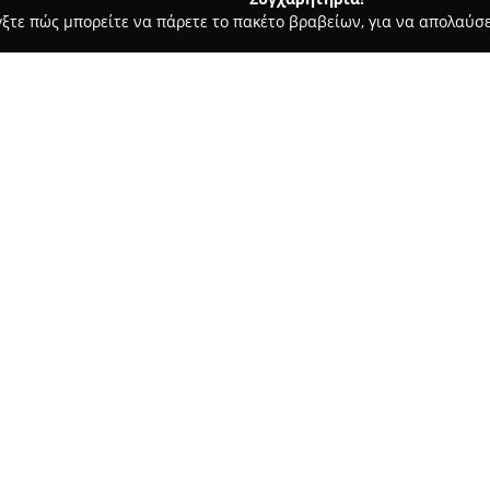
γξτε πώς μπορείτε να πάρετε το πακέτο βραβείων, για να απολαύσε
ς, Αρχιτεκτονικά Γραφεία, Εμπόριο Χρωμάτων - Θεσσαλονίκη
Te
Σχετικά με την εταιρεία:
Η
Technoenergy
εδρεύει στην 
Πασαλίδη 151, και δραστηριοπο
18 ετών στον χώρο των ανακαιν
υλοποίηση πλήρων λύσεων ανακ
Δείτε περισσότερα >>
χώρους, συμπεριλαμβανομένης
οργανωμένο εργασιακό περιβά
για τη στήριξη των πελατών σε
από το αρχικό στάδιο του σχε
Μεταξύ των παρεχόμενων υπηρ
φωτορεαλιστικές απεικονίσεις