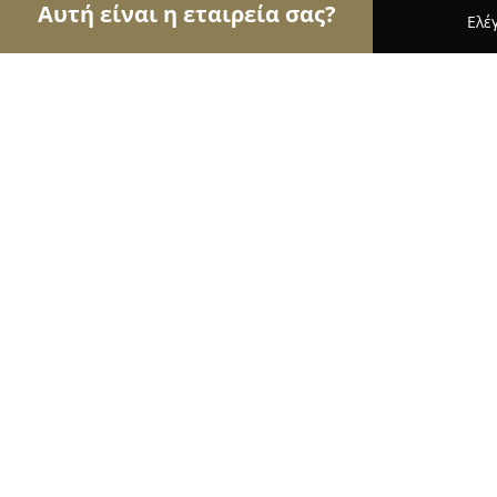
Αυτή είναι η εταιρεία σας?
Ελέ
Αετοί της οικοδομής
Κατασκευαστικές Εταιρείε
Technoenergy
10
(60)
Θεσσαλονίκη, Ι. Πασαλίδη 151
Εμφάνιση αριθμού τηλεφώνου