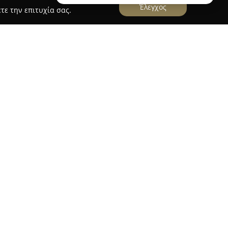
Έλεγχος
τε την επιτυχία σας.
chnoenergy
Καλαμαριά Θεσσαλονίκης, επί της οδού Ι.
ιείται ως κατασκευαστική εταιρεία με εμπειρία
ίσεων. Η εταιρεία εξειδικεύεται στην
αίνισης για οικιακούς και επαγγελματικούς
 της ανανέωσης κουζινών και μπάνιων. Διαθέτει
λλον και ομάδα εξειδικευμένων επαγγελματιών
 όλα τα στάδια της επενδυτικής διαδικασίας,
διασμού έως την τελική παράδοση του έργου.
εσιών περιλαμβάνονται τρισδιάστατες
, μονώσεις και συστήματα ενδοδαπέδιας