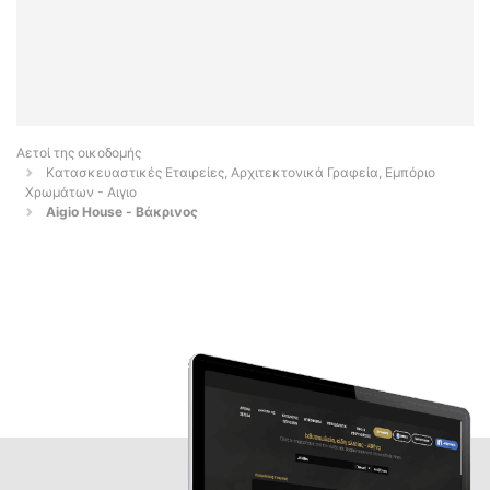
Αετοί της οικοδομής
Κατασκευαστικές Εταιρείες, Αρχιτεκτονικά Γραφεία, Εμπόριο
Χρωμάτων - Αιγιο
Aigio House - Βάκρινος