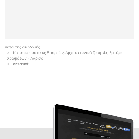
Αετοί της οικοδομής
Κατασκευαστικές Εταιρείες, Αρχιτεκτονικά Γραφεία, Εμπόριο
Χρωμάτων - Λαρισα
enstruct