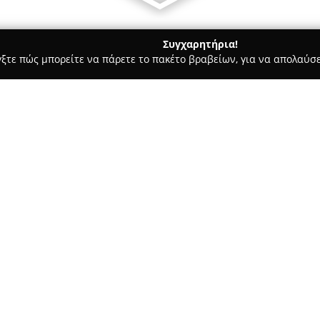
Συγχαρητήρια!
γξτε πώς μπορείτε να πάρετε το πακέτο βραβείων, για να απολαύσε
ς, Αρχιτεκτονικά Γραφεία, Εμπόριο Χρωμάτων - Σταυρουπολη
Gl
Σχετικά με την εταιρεία:
Η
Global System LTD-Rolling S
σκίασης και ρολών, έχοντας τ
της 5ης χλμ οδού Θεσσαλονίκης
και εξειδίκευση, και έχει ανα
Δείτε περισσότερα >>
Ελλάδα και τα Βαλκάνια ενός 
κατασκευαστές ρολών αλουμινί
συνεργασίας, εισάγει προϊόντ
προδιαγραφές και διακεκριμέν