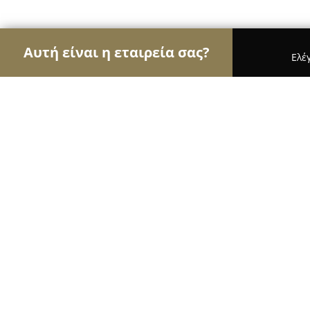
Αυτή είναι η εταιρεία σας?
Ελέ
Αετοί της οικοδομής
Κατασκευαστικές Εταιρείε
Global System LTD-Rolling Shutters
9.4
(69)
Σταυρουπολη, 5th km Rd Thessaloniki-Lagada