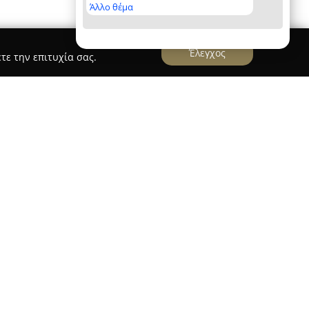
Άλλο θέμα
Έλεγχος
τε την επιτυχία σας.
obal System LTD-Rolling Shutters
hutters
ξεχωρίζει στον χώρο των συστημάτων
ην έδρα της στη Σταυρούπολη Θεσσαλονίκης, επί
-Λαγκαδά. Η εταιρεία διαθέτει εκτενή εμπειρία
γνωριστεί ως αποκλειστικός εκπρόσωπος στην
από τους μεγαλύτερους ευρωπαίους
ου, της Gimenez Ganga S.L.U.. Μέσω αυτής της
α με υψηλής ποιότητας πρώτες ύλες, ευρωπαϊκές
η αισθητική.