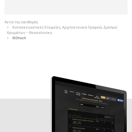
Αετοί της οικοδομής
Κατασκευαστικές Εταιρείες, Αρχιτεκτονικά Γραφεία, Εμπόριο
Χρωμάτων - Θεσσαλονίκη
ISOtech