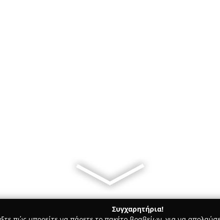
Συγχαρητήρια!
γξτε πώς μπορείτε να πάρετε το πακέτο βραβείων, για να απολαύσε