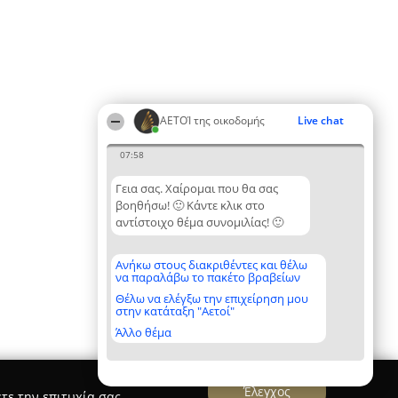
ΑΕΤΟΊ της οικοδομής
Live chat
07:58
Γεια σας. Χαίρομαι που θα σας
βοηθήσω! 🙂 Κάντε κλικ στο
αντίστοιχο θέμα συνομιλίας! 🙂
Ανήκω στους διακριθέντες και θέλω
να παραλάβω το πακέτο βραβείων
Θέλω να ελέγξω την επιχείρηση μου
στην κατάταξη "Αετοί"
Άλλο θέμα
Έλεγχος
τε την επιτυχία σας.