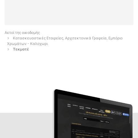
Αετοί της οικοδομής
Κατασκευαστικές Εταιρείες, Αρχιτεκτονικά Γραφεία, Εμπόριο
Χρωμάτων - Καλοχωρι
Τεκμοτέ