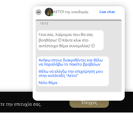
ΑΕΤΟΊ της οικοδομής
Live chat
13:12
Γεια σας. Χαίρομαι που θα σας
βοηθήσω! 🙂 Κάντε κλικ στο
αντίστοιχο θέμα συνομιλίας! 🙂
Ανήκω στους διακριθέντες και θέλω
να παραλάβω το πακέτο βραβείων
Θέλω να ελέγξω την επιχείρηση μου
στην κατάταξη "Αετοί"
Άλλο θέμα
Έλεγχος
τε την επιτυχία σας.
cale, Μελέτες και Κατασκευές