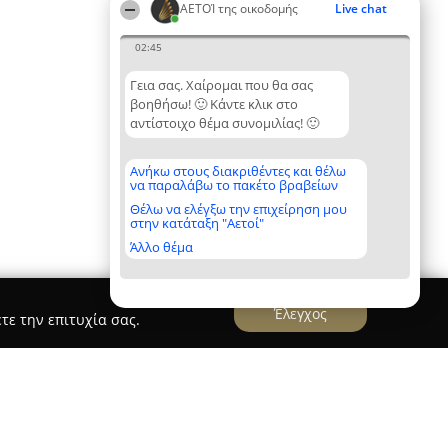
ΑΕΤΟΊ της οικοδομής
Live chat
02:45
Γεια σας. Χαίρομαι που θα σας
βοηθήσω! 🙂 Κάντε κλικ στο
αντίστοιχο θέμα συνομιλίας! 🙂
Ανήκω στους διακριθέντες και θέλω
να παραλάβω το πακέτο βραβείων
Θέλω να ελέγξω την επιχείρηση μου
στην κατάταξη "Αετοί"
Άλλο θέμα
Έλεγχος
τε την επιτυχία σας.
Whitebear