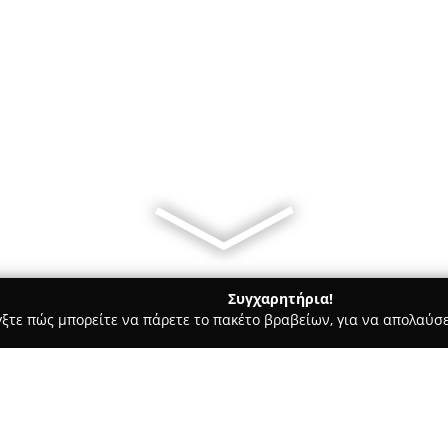
Συγχαρητήρια!
γξτε πώς μπορείτε να πάρετε το πακέτο βραβείων, για να απολαύσε
ς, Αρχιτεκτονικά Γραφεία, Εμπόριο Χρωμάτων - Παλαιό Φάληρο