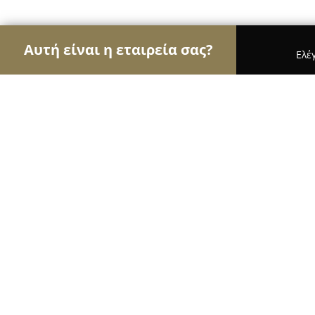
Αυτή είναι η εταιρεία σας?
Ελέ
Αετοί της οικοδομής
Κατασκευαστικές Εταιρείες
Συρματοπλέγματα - Περιφράξεις 
9.8
(97)
Σινδοσ, 11km Θεσσαλονίκης-Αθηνων (Σίνδος)