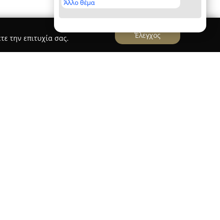
Άλλο θέμα
Έλεγχος
τε την επιτυχία σας.
πλέγματα - Περιφράξεις WIRELAND
 για την πολυετή της εμπειρία από το 1955 στον
εται στον χώρο της παραγωγής
περίφραξης στην Ελλάδα. Η βάση της βρίσκεται
ονίκης-Αθηνών στη Σίνδο, και έχει αναγνωριστεί
αιρετική ποιότητα των προϊόντων της.
την κατασκευή και διανομή διαφόρων ειδών
ν, όπως δικτυωτά, κολλητά, εξάγωνα,
α. Παράλληλα, προσφέρονται πλήρεις λύσεις