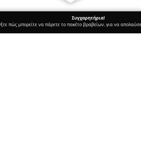
Συγχαρητήρια!
γξτε πώς μπορείτε να πάρετε το πακέτο βραβείων, για να απολαύσε
, Αρχιτεκτονικά Γραφεία, Εμπόριο Χρωμάτων - Σινδοσ
Συρματο
WIRELAND
Σχετικά με την εταιρεία:
Η εταιρεία
WIRELAND
, γνωστή
κλάδο της οικοδομής, διακρίν
συρματοπλεγμάτων και υλικών 
στο 11ο χιλιόμετρο της Θεσσαλ
Δείτε περισσότερα >>
για την αξιοπιστία και την εξ
Η WIRELAND επικεντρώνεται σ
συρμάτων και συρματοπλεγμάτω
αγκαθωτά και πλαστικοποιημέν