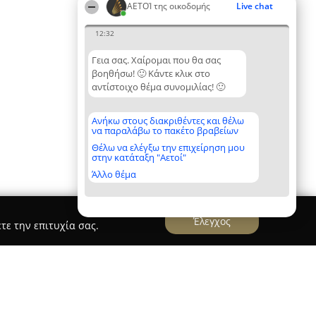
ΑΕΤΟΊ της οικοδομής
Live chat
12:32
Γεια σας. Χαίρομαι που θα σας
βοηθήσω! 🙂 Κάντε κλικ στο
αντίστοιχο θέμα συνομιλίας! 🙂
Ανήκω στους διακριθέντες και θέλω
να παραλάβω το πακέτο βραβείων
Θέλω να ελέγξω την επιχείρηση μου
στην κατάταξη "Αετοί"
Άλλο θέμα
Έλεγχος
τε την επιτυχία σας.
νιδης Σεραφειμ