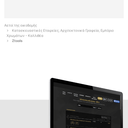
Αετοί της οικοδομής
Κατασκευαστικές Εταιρείες, Αρχιτεκτονικά Γραφεία, Εμπόριο
Χρωμάτων - Καλλιθέα
Ztools