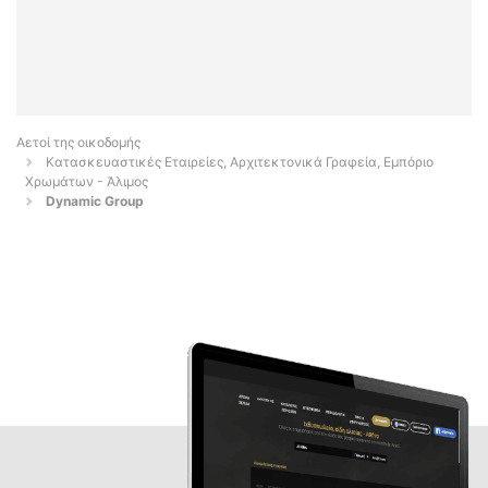
Αετοί της οικοδομής
Κατασκευαστικές Εταιρείες, Αρχιτεκτονικά Γραφεία, Εμπόριο
Χρωμάτων - Άλιμος
Dynamic Group