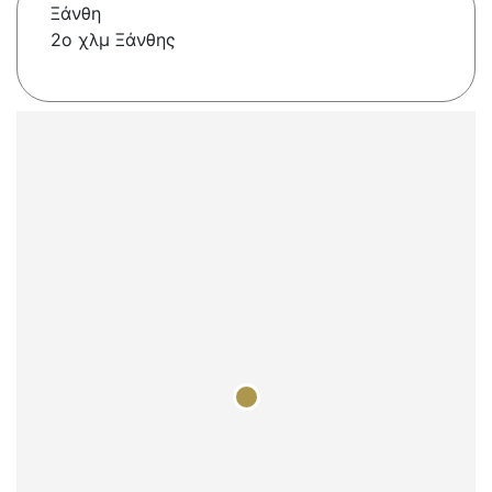
Ξάνθη
2o χλμ Ξάνθης