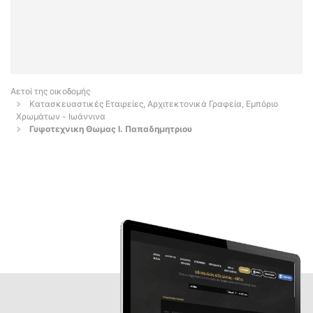
Αετοί της οικοδομής
Κατασκευαστικές Εταιρείες, Αρχιτεκτονικά Γραφεία, Εμπόριο
Χρωμάτων - Ιωάννινα
Γυψοτεχνικη Θωμας Ι. Παπαδημητριου