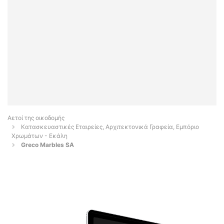
Αετοί της οικοδομής
Κατασκευαστικές Εταιρείες, Αρχιτεκτονικά Γραφεία, Εμπόριο
Χρωμάτων - Εκάλη
Greco Marbles SA