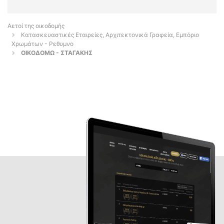
Αετοί της οικοδομής
Κατασκευαστικές Εταιρείες, Αρχιτεκτονικά Γραφεία, Εμπόριο
Χρωμάτων - Ρεθυμνο
OIKOΔΟΜΩ - ΣΤΑΓΑΚΗΣ