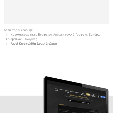
Αετοί της οικοδομής
Κατασκευαστικές Εταιρείες, Αρχιτεκτονικά Γραφεία, Εμπόριο
Χρωμάτων - Αχαρνές
Αφοί Κωστελίδη Δομικά υλικά