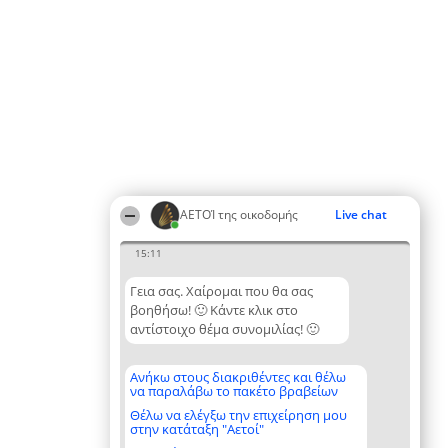
ΑΕΤΟΊ της οικοδομής
Live chat
15:11
Γεια σας. Χαίρομαι που θα σας
βοηθήσω! 🙂 Κάντε κλικ στο
αντίστοιχο θέμα συνομιλίας! 🙂
Ανήκω στους διακριθέντες και θέλω
να παραλάβω το πακέτο βραβείων
Θέλω να ελέγξω την επιχείρηση μου
στην κατάταξη "Αετοί"