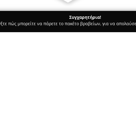
Συγχαρητήρια!
γξτε πώς μπορείτε να πάρετε το πακέτο βραβείων, για να απολαύσε
, Αρχιτεκτονικά Γραφεία, Εμπόριο Χρωμάτων - Ηρακλειο
Λενακ
Σχετικά με την εταιρεία:
Η εταιρεία
Λενακακης Ασβεσ
δραστηριοποιείται στον τομέα
για τη συντήρηση και επισκευή
επαγγελματιών όσο και ιδιωτώ
Δείτε περισσότερα >>
υπηρεσιών που αφορούν τον κ
Οι βασικές δραστηριότητες τη
χρωμάτων, εργαλείων, σιδηρικ
σε μονωτικά και δομικά υλικά,