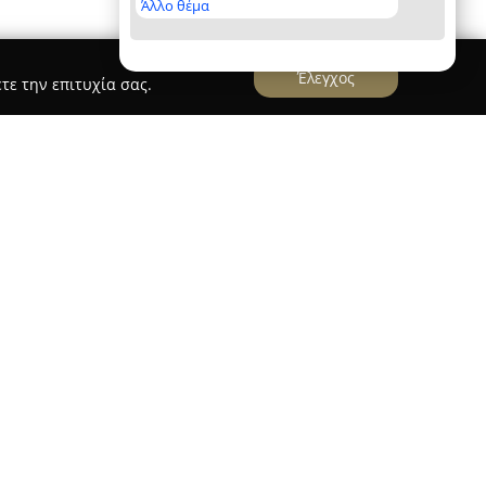
Άλλο θέμα
Έλεγχος
τε την επιτυχία σας.
ακης Ασβεστομεγα
τομεγα
, με έδρα το Ηράκλειο Κρήτης,
 της οικοδομής, προσφέροντας αξιόπιστες λύσεις
 οικιών, καλύπτοντας τις απαιτήσεις τόσο
ν. Κατέχει μια πλήρη σειρά προϊόντων και
ατασκευαστικό χώρο.
ς εταιρείας περιλαμβάνουν τη διάθεση
ών και υδραυλικών ειδών καθώς και εξειδίκευση
 όπως τσιμέντα, στεγανωτικά, στόκους, κόλλες