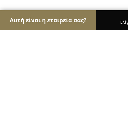
Αυτή είναι η εταιρεία σας?
Ελέ
Αετοί της οικοδομής
Κατασκευαστικές Εταιρείες
Λενακακης Ασβεστομεγα
9.4
(197)
Ηρακλειο, Λεωφορος κνωσσου 93