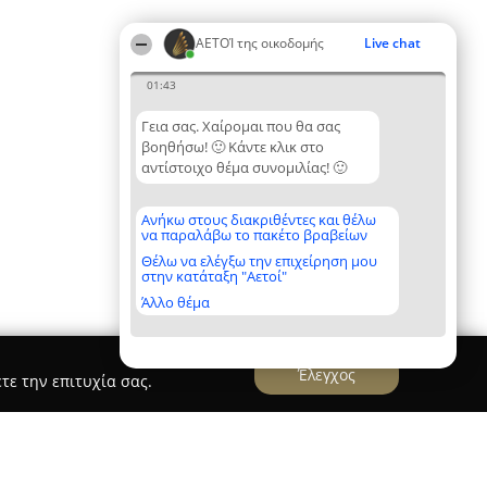
ΑΕΤΟΊ της οικοδομής
Live chat
01:43
Γεια σας. Χαίρομαι που θα σας
βοηθήσω! 🙂 Κάντε κλικ στο
αντίστοιχο θέμα συνομιλίας! 🙂
Ανήκω στους διακριθέντες και θέλω
να παραλάβω το πακέτο βραβείων
Θέλω να ελέγξω την επιχείρηση μου
στην κατάταξη "Αετοί"
Άλλο θέμα
Έλεγχος
τε την επιτυχία σας.
Stelios