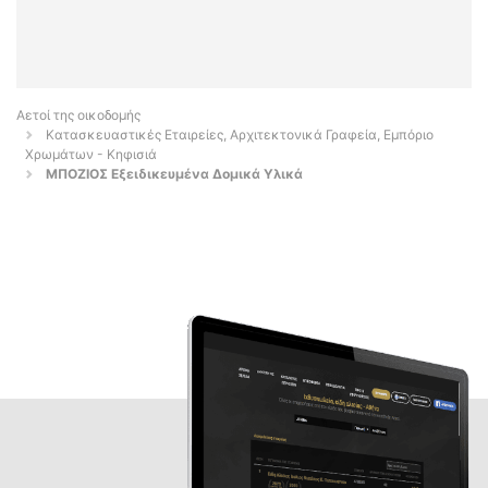
Αετοί της οικοδομής
Κατασκευαστικές Εταιρείες, Αρχιτεκτονικά Γραφεία, Εμπόριο
Χρωμάτων - Κηφισιά
ΜΠΟΖΙΟΣ Εξειδικευμένα Δομικά Υλικά