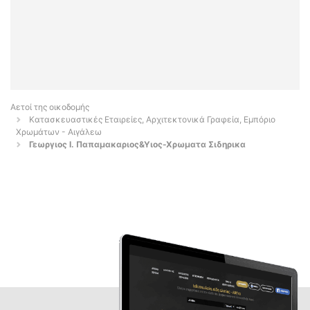
Αετοί της οικοδομής
Κατασκευαστικές Εταιρείες, Αρχιτεκτονικά Γραφεία, Εμπόριο
Χρωμάτων - Αιγάλεω
Γεωργιος Ι. Παπαμακαριος&Υιος-Χρωματα Σιδηρικα