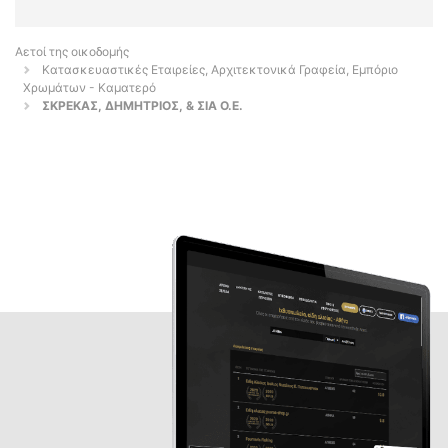
Αετοί της οικοδομής
Κατασκευαστικές Εταιρείες, Αρχιτεκτονικά Γραφεία, Εμπόριο
Χρωμάτων - Καματερό
ΣΚΡΕΚΑΣ, ΔΗΜΗΤΡΙΟΣ, & ΣΙΑ Ο.Ε.