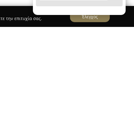
Έλεγχος
τε την επιτυχία σας.
ς Κατασκευαστικη
ραστηριοποιείται με επιτυχία στον
1990, διατηρώντας σταθερή και αξιοσημείωτη
ι στη μελέτη και κατασκευή βιομηχανικών και
ς και στην ανάπτυξη επαγγελματικών χώρων. Η
αία Θεσσαλονίκης, στην οδό Αντώνη Τρίτση 15-
ντέρνο συγκρότημα γραφείων και καταστημάτων,
.
α, τη συνολική τεχνογνωσία και την εξειδίκευση