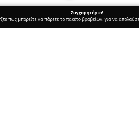
Συγχαρητήρια!
γξτε πώς μπορείτε να πάρετε το πακέτο βραβείων, για να απολαύσε
, Αρχιτεκτονικά Γραφεία, Εμπόριο Χρωμάτων - Πυλαια
Σποντη
Σχετικά με την εταιρεία:
Η
Σπόντης Κατασκευαστική
δ
κατασκευαστικό κλάδο από το 
παρουσία στην αγορά. Εστιάζε
αποθηκευτικών κτηρίων, καθώ
Δείτε περισσότερα >>
εταιρεία έχει ως έδρα την Πυλ
17, και στεγάζεται σε ένα μο
το οποίο ολοκληρώθηκε το 2008
Αξιοποιώντας τη μακρά εμπειρί