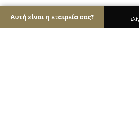
Αυτή είναι η εταιρεία σας?
Ελέ
Αετοί της οικοδομής
Κατασκευαστικές Εταιρείες
Σποντης Κατασκευαστικη
8.5
(6)
Πυλαια, Αντώνη Τρίτση
Εμφάνιση αριθμού τηλεφώνου