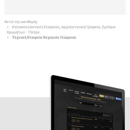
Αετοί της οικοδομής
Κατασκευαστικές Εταιρείες, Αρχιτεκτονικά Γραφεία, Εμπόριο
Χρωμάτων - Πατρα
Τεχνική Εταιρεία Κεχαγιάς Γεώργιος