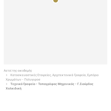
Αετοί της οικοδομής
Κατασκευαστικές Εταιρείες, Αρχιτεκτονικά Γραφεία, Εμπόριο
Χρωμάτων - Πολυγυροσ
Τεχνικό Γραφείο - Τοπογράφος Μηχανικός - Γ.Σιούρδος
Χαλκιδική