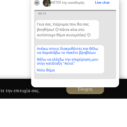
ΑΕΤΟΊ της οικοδομής
Live chat
09:13
Γεια σας. Χαίρομαι που θα σας
βοηθήσω! 🙂 Κάντε κλικ στο
αντίστοιχο θέμα συνομιλίας! 🙂
Ανήκω στους διακριθέντες και θέλω
να παραλάβω το πακέτο βραβείων
Θέλω να ελέγξω την επιχείρηση μου
στην κατάταξη "Αετοί"
Άλλο θέμα
Έλεγχος
τε την επιτυχία σας.
h Construction Θεσσαλονίκη