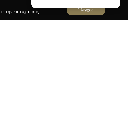
Έλεγχος
τε την επιτυχία σας.
ιστείδης // Αδιάκοπες Υδρορροές
Υδρορροές
, που βρίσκεται στην Πάτρα στην οδό
ραστηριοποιείται στον τομέα της κατασκευής και
δικεύεται στην παροχή ολοκληρωμένων
που αφορά τις υδρορροές, καλύπτοντας περιοχές
 Δυτική Ελλάδα. Οι υπηρεσίες της περιλαμβάνουν
ση αδιάκοπων υδρορροών, την τοποθέτηση
υκιών στέγης, εξειδικευμένων τεμαχίων, καθώς
γες.
της αποτελεί η προσφερόμενη 40ετής εγγύηση