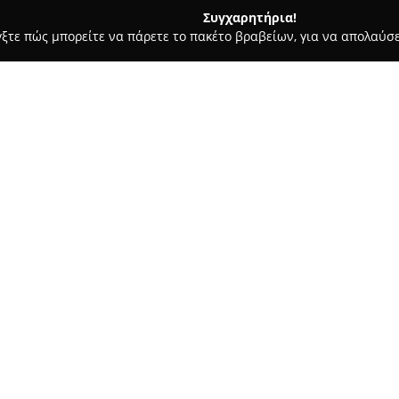
Συγχαρητήρια!
γξτε πώς μπορείτε να πάρετε το πακέτο βραβείων, για να απολαύσε
, Αρχιτεκτονικά Γραφεία, Εμπόριο Χρωμάτων - Πατρα
Ρόκος Αρ
ρορροές
Σχετικά με την εταιρεία:
Η εταιρεία
Ρόκος Αδιάκοπες 
Σόλωνος 25, Καστελόκαμπος, δ
τοποθέτησης υδρορροών. Εξει
υπηρεσιών για κάθε απαίτηση 
Δείτε περισσότερα >>
στην Πάτρα, την Αχαΐα και τη
την επαγγελματική εγκατάστα
εσωτερικών και εξωτερικών λο
και επενδύσεων σε ξύλινες στέ
Ένα διακριτό χαρακτηριστικό 