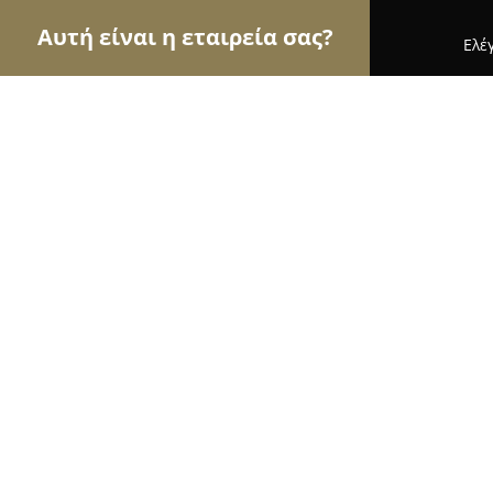
Αυτή είναι η εταιρεία σας?
Ελέ
Αετοί της οικοδομής
Κατασκευαστικές Εταιρείες
Ρόκος Αριστείδης // Αδιάκοπες Υδ
8.4
(7)
Πατρα, Σόλωνος 25, Καστελόκαμπος,
Εμφάνιση αριθμού τηλεφώνου