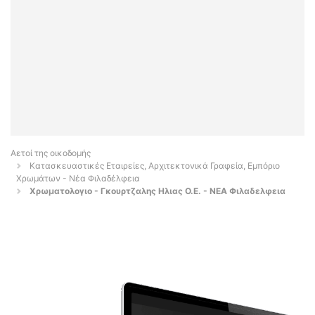
Αετοί της οικοδομής
Κατασκευαστικές Εταιρείες, Αρχιτεκτονικά Γραφεία, Εμπόριο
Χρωμάτων - Νέα Φιλαδέλφεια
Χρωματολογιο - Γκουρτζαλης Ηλιας Ο.Ε. - ΝΕΑ Φιλαδελφεια