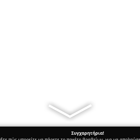
Συγχαρητήρια!
γξτε πώς μπορείτε να πάρετε το πακέτο βραβείων, για να απολαύσε