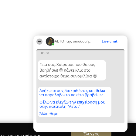
ΑΕΤΟΊ της οικοδομής
Live chat
05:38
Γεια σας. Χαίρομαι που θα σας
βοηθήσω! 🙂 Κάντε κλικ στο
αντίστοιχο θέμα συνομιλίας! 🙂
Ανήκω στους διακριθέντες και θέλω
να παραλάβω το πακέτο βραβείων
Θέλω να ελέγξω την επιχείρηση μου
στην κατάταξη "Αετοί"
Άλλο θέμα
Έλεγχος
τε την επιτυχία σας.