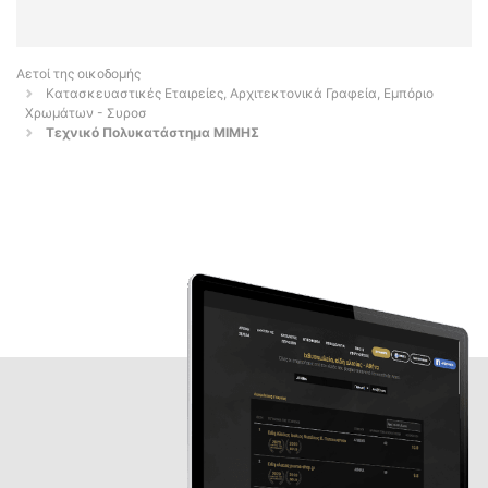
Αετοί της οικοδομής
Κατασκευαστικές Εταιρείες, Αρχιτεκτονικά Γραφεία, Εμπόριο
Χρωμάτων - Συροσ
Τεχνικό Πολυκατάστημα ΜΙΜΗΣ