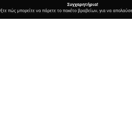
Συγχαρητήρια!
γξτε πώς μπορείτε να πάρετε το πακέτο βραβείων, για να απολαύσε
ς, Αρχιτεκτονικά Γραφεία, Εμπόριο Χρωμάτων - Αργυρούπολη
Χ
Σχετικά με την εταιρεία:
Η εταιρεία
Αφοί Ξυνή
, με έδρ
δραστηριοποιείται στον χώρο 
για τον κατασκευαστικό κλάδο.
στην προσφορά προϊόντων υψη
Δείτε περισσότερα >>
ανάγκες τόσο ιδιωτών όσο και
Το εύρος των προϊόντων της π
εξωτερικών χώρων, βερνίκια, σ
οικοδομής. Η μεγάλη ποικιλία 
κατάλληλης λύσης για κάθε έρ
χρωμάτων για εξατομικευμένα