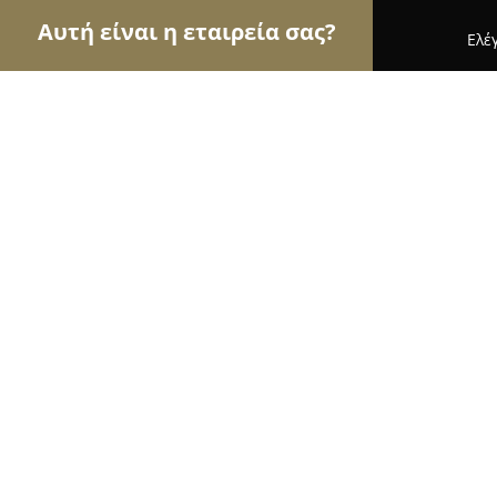
Αυτή είναι η εταιρεία σας?
Ελέ
Αετοί της οικοδομής
Κατασκευαστικές Εταιρείε
Χρωματοπωλείον Αφοί Ξυνή
9.6
(57)
Αργυρούπολη, 16451 Argyroupolis, Greece
Εμφάνιση αριθμού τηλεφώνου