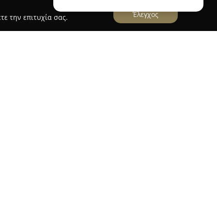
Έλεγχος
τε την επιτυχία σας.
ρωματοπωλείον Αφοί Ξυνή
α την περιοχή της Αργυρούπολης,
των χρωμάτων και βερνικιών, παρέχοντας λύσεις
 Διαθέτοντας σημαντική εμπειρία, ειδικεύεται
λής ποιότητας που ανταποκρίνονται στις
 επαγγελματιών του χώρου.
εριλαμβάνει οικολογικά χρώματα, ακρυλικά
τεγανωτικά, μονωτικά υλικά, καθώς και εργαλεία
προϊόντων διευκολύνει την επιλογή της
γο, ενώ παρέχονται και υπηρεσίες ανάμιξης
 αποτελέσματα.