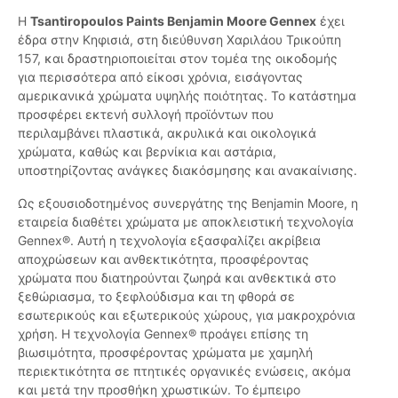
Η
Tsantiropoulos Paints Benjamin Moore Gennex
έχει
έδρα στην Κηφισιά, στη διεύθυνση Χαριλάου Τρικούπη
157, και δραστηριοποιείται στον τομέα της οικοδομής
για περισσότερα από είκοσι χρόνια, εισάγοντας
αμερικανικά χρώματα υψηλής ποιότητας. Το κατάστημα
προσφέρει εκτενή συλλογή προϊόντων που
περιλαμβάνει πλαστικά, ακρυλικά και οικολογικά
χρώματα, καθώς και βερνίκια και αστάρια,
υποστηρίζοντας ανάγκες διακόσμησης και ανακαίνισης.
Ως εξουσιοδοτημένος συνεργάτης της Benjamin Moore, η
εταιρεία διαθέτει χρώματα με αποκλειστική τεχνολογία
Gennex®. Αυτή η τεχνολογία εξασφαλίζει ακρίβεια
αποχρώσεων και ανθεκτικότητα, προσφέροντας
χρώματα που διατηρούνται ζωηρά και ανθεκτικά στο
ξεθώριασμα, το ξεφλούδισμα και τη φθορά σε
εσωτερικούς και εξωτερικούς χώρους, για μακροχρόνια
χρήση. Η τεχνολογία Gennex® προάγει επίσης τη
βιωσιμότητα, προσφέροντας χρώματα με χαμηλή
περιεκτικότητα σε πτητικές οργανικές ενώσεις, ακόμα
και μετά την προσθήκη χρωστικών. Το έμπειρο