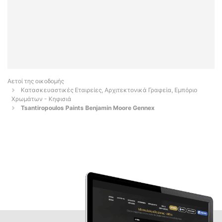
Αετοί της οικοδομής
Κατασκευαστικές Εταιρείες, Αρχιτεκτονικά Γραφεία, Εμπόριο
Χρωμάτων - Κηφισιά
Tsantiropoulos Paints Benjamin Moore Gennex