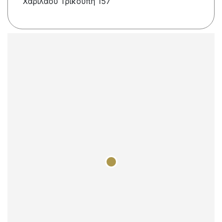
Χαριλάου Τρικούπη 157