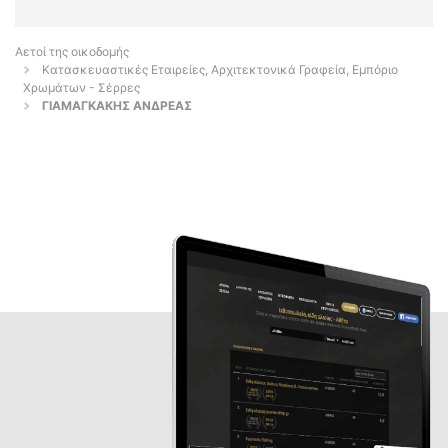
Αετοί της οικοδομής
Κατασκευαστικές Εταιρείες, Αρχιτεκτονικά Γραφεία, Εμπόριο
Χρωμάτων - Σέρρες
ΓΙΑΜΑΓΚΑΚΗΣ ΑΝΔΡΕΑΣ