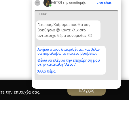
ΑΕΤΟΊ της οικοδομής
Live chat
11:59
Γεια σας. Χαίρομαι που θα σας
βοηθήσω! 🙂 Κάντε κλικ στο
αντίστοιχο θέμα συνομιλίας! 🙂
Ανήκω στους διακριθέντες και θέλω
να παραλάβω το πακέτο βραβείων
Θέλω να ελέγξω την επιχείρηση μου
στην κατάταξη "Αετοί"
Άλλο θέμα
Έλεγχος
τε την επιτυχία σας.