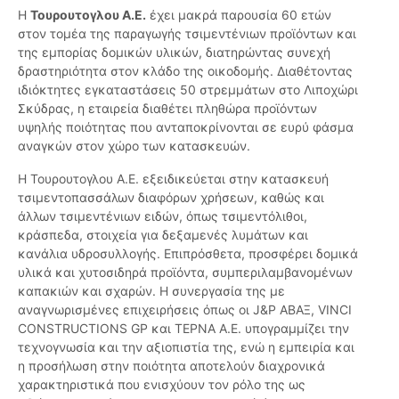
Η
Τουρουτογλου Α.Ε.
έχει μακρά παρουσία 60 ετών
στον τομέα της παραγωγής τσιμεντένιων προϊόντων και
της εμπορίας δομικών υλικών, διατηρώντας συνεχή
δραστηριότητα στον κλάδο της οικοδομής. Διαθέτοντας
ιδιόκτητες εγκαταστάσεις 50 στρεμμάτων στο Λιποχώρι
Σκύδρας, η εταιρεία διαθέτει πληθώρα προϊόντων
υψηλής ποιότητας που ανταποκρίνονται σε ευρύ φάσμα
αναγκών στον χώρο των κατασκευών.
Η Τουρουτογλου Α.Ε. εξειδικεύεται στην κατασκευή
τσιμεντοπασσάλων διαφόρων χρήσεων, καθώς και
άλλων τσιμεντένιων ειδών, όπως τσιμεντόλιθοι,
κράσπεδα, στοιχεία για δεξαμενές λυμάτων και
κανάλια υδροσυλλογής. Επιπρόσθετα, προσφέρει δομικά
υλικά και χυτοσιδηρά προϊόντα, συμπεριλαμβανομένων
καπακιών και σχαρών. Η συνεργασία της με
αναγνωρισμένες επιχειρήσεις όπως οι J&P ΑΒΑΞ, VINCI
CONSTRUCTIONS GP και ΤΕΡΝΑ Α.Ε. υπογραμμίζει την
τεχνογνωσία και την αξιοπιστία της, ενώ η εμπειρία και
η προσήλωση στην ποιότητα αποτελούν διαχρονικά
χαρακτηριστικά που ενισχύουν τον ρόλο της ως