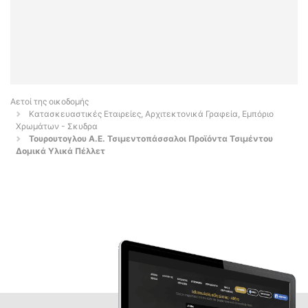
Αετοί της οικοδομής
Κατασκευαστικές Εταιρείες, Αρχιτεκτονικά Γραφεία, Εμπόριο
Χρωμάτων - Σκυδρα
Τουρουτογλου Α.Ε. Τσιμεντοπάσσαλοι Προϊόντα Τσιμέντου
Δομικά Υλικά Πέλλετ