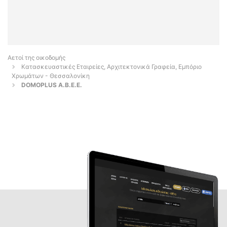
Αετοί της οικοδομής
Κατασκευαστικές Εταιρείες, Αρχιτεκτονικά Γραφεία, Εμπόριο
Χρωμάτων - Θεσσαλονίκη
DOMOPLUS Α.Β.Ε.Ε.